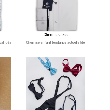
Chemise Jess
vage en machine à 30° - Pas de sèche-linge
riage, costume bar Mitzva, garçon d'honneur, communion. Lavage en m
l Idéal pour costume mariage enfant, bar Mitzva, garçon d'honneur, 
Chemise enfant tendance actuelle Idéal pour smocking