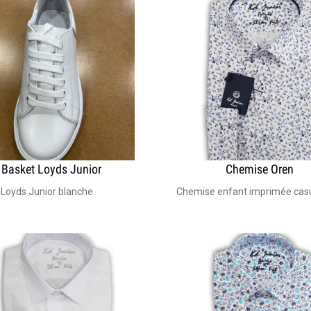
Basket Loyds Junior
Chemise Oren
 Loyds Junior blanche
Chemise enfant imprimée casua