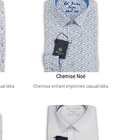
Chemise Noé
l Idéal pour mariage, costume bar Mitzva, garçon d'honneur, communi
Chemise enfant imprimée casual Idéal pour costume m