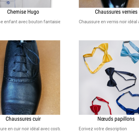
Chemise Hugo
Chaussures vernies
mariage, costume bar Mitzva, garçon d'honneur, communion. Lavage en m
e enfant avec bouton fantaisie Idéal pour mariage, bar Mitzva, costum
Chaussure en vernis noir idéal
Chaussures cuir
Nœuds papillons
e bar mitzvah et mariage Taille du 25 au 40
re en cuir noir idéal avec costume de cérémonie bar mitzvah et mariag
Ecrivez votre description