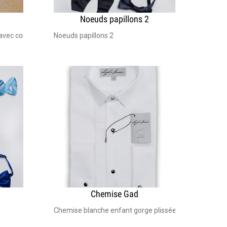
Noeuds papillons 2
achine à 30° - Pas de sèche-linge
e garçon d'honneur, communion. Lavage en machine à 30° - Pas de sèch
 avec costume de cérémonie bar mitzvah et mariage Taille du 25 au 40
Noeuds papillons 2
Chemise Gad
e Taille du 25 au 40
Chemise blanche enfant gorge plissée, boutons cachés