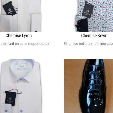
Chemise Lyron
Chemise Kevin
déal pour mariage, bar Mitzva, costume garçon d'honneur, communion. La
e enfant en coton superieur avec boutons de manchettes Idéal pour ma
Chemise enfant imprimée casua