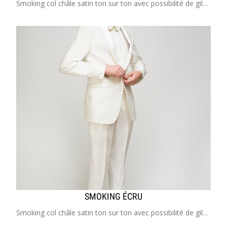
Smoking col châle satin ton sur ton avec possibilité de gilet et noeud papillon assorti Costume enfant de 2 à 20 ans Idéal pour mariage, cérémonie, cortège, communion, garçon d'honneur
SMOKING ÉCRU
Smoking col châle satin ton sur ton avec possibilité de gilet et noeud papillon assorti Costume enfant de 2 à 20 ans ​​​​​​​Idéal pour mariage, cérémonie, cortège, garçon d'honneur