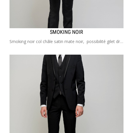
SMOKING NOIR
Smoking noir col châle satin mate noir, possibilité gilet droit cintré Costume enfant de 2 à 20 ans Idéal pour mariage, cérémonie, cortège, communion, garçon d'honneur