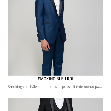
SMOKING BLEU ROI
Smoking col châle satin noir avec possibilité de noeud papillon assorti Costume enfant de 2 à 20 ans Idéal pour mariage, cérémonie, cortège, communion, garçon d'honneur