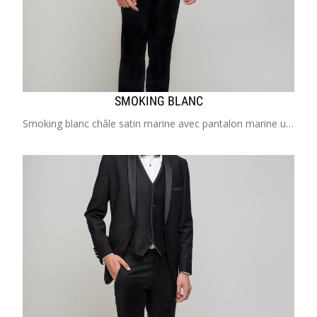
SMOKING BLANC
Smoking blanc châle satin marine avec pantalon marine uni Costume enfant de 2 à 20 ans Idéal pour mariage, cérémonie, cortège, communion, garçon d'honneur