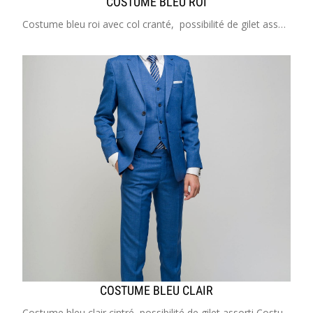
COSTUME BLEU ROI
Costume bleu roi avec col cranté, possibilité de gilet assorti Costume enfant de 2 à 20 ans Idéal pour mariage, cérémonie, communion, cortège, garçon d'honneur
COSTUME BLEU CLAIR
Costume bleu clair cintré, possibilité de gilet assorti Costume enfant de 2 à 20 ans Idéal pour mariage, cérémonie, communion, cortège, garçon d'honneur