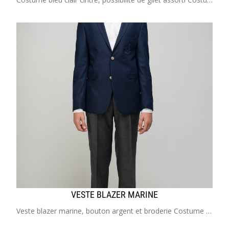
VESTE BLAZER MARINE
Veste blazer marine, bouton argent et broderie Costume enfant de 2 à 20 ans Idéal pour mariage, cérémonie, communion, cortège, garçon d'honneur