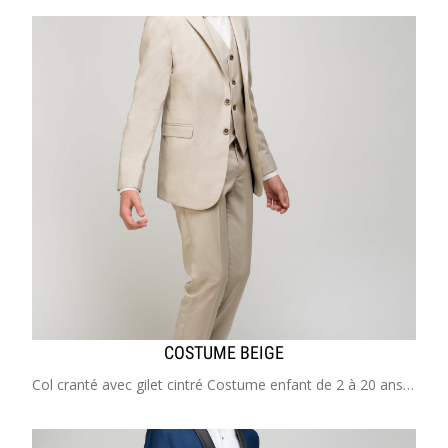
COSTUME BEIGE
Col cranté avec gilet cintré Costume enfant de 2 à 20 ans ​​​​​​​Idéal pour mariage, cérémonie, cortège, garçon d'honneur