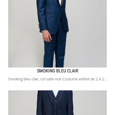
SMOKING BLEU CLAIR
Smoking bleu clair, col satin noir Costume enfant de 2 à 20 ans Idéal pour mariage, cérémonie, communion, cortège, garçon d'honneur