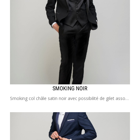
SMOKING NOIR
Smoking col châle satin noir avec possibilité de gilet assorti Costume enfant de 2 à 20 ans Idéal pour mariage, cérémonie, cortège, communion, garçon d'honneur