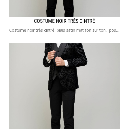
COSTUME NOIR TRÈS CINTRÉ
Costume noir très cintré, biais satin mat ton sur ton, possibilité de gilet dans les mêmes tons Costume enfant de 2 à 20 ans Idéal pour mariage, cérémonie, cortège, communion, garçon d'honneur