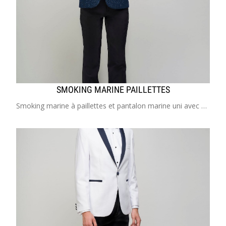
SMOKING MARINE PAILLETTES
Smoking marine à paillettes et pantalon marine uni avec possibilté de gilet et noeud papillon à paillettes Costume enfant de 2 à 20 ans Idéal pour mariage, cérémonie, cortège, communion, garçon d'ho...