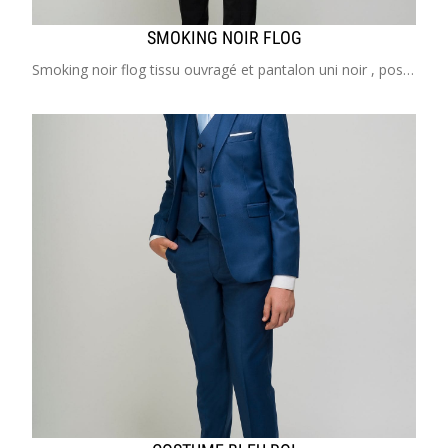
SMOKING NOIR FLOG
Smoking noir flog tissu ouvragé et pantalon uni noir , possibilté de gilet noir en satin mat Costume enfant de 2 à 20 ans Idéal pour mariage, cérémonie, cortège, communion, garçon d'honneur