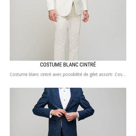
COSTUME BLANC CINTRÉ
Costume blanc cintré avec possibilité de gilet assorti Costume enfant de 2 à 20 ans Idéal pour mariage, cérémonie, cortège, communion, garçon d'honneur