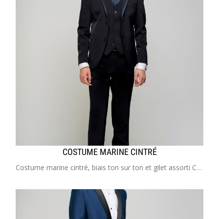
COSTUME MARINE CINTRÉ
Costume marine cintré, biais ton sur ton et gilet assorti Costume enfant de 2 à 20 ans Idéal pour mariage, cérémonie, cortège, communion, garçon d'honneur