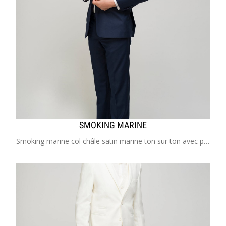
SMOKING MARINE
Smoking marine col châle satin marine ton sur ton avec possibilité de gilet assorti Costume enfant de 2 à 20 ans Idéal pour mariage, cérémonie, cortège, communion, garçon d'honneur