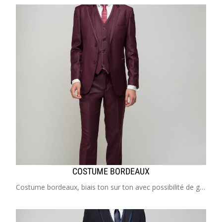
COSTUME BORDEAUX
Costume bordeaux, biais ton sur ton avec possibilité de gilet Costume enfant de 2 à 20 ans Idéal pour mariage, cérémonie, communion, cortège, garçon d'honneur